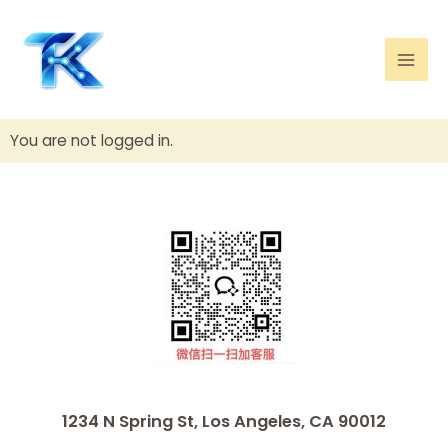
跳
Mai
至
Men
内
容
You are not logged in.
1234 N Spring St, Los Angeles, CA 90012